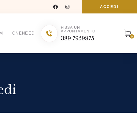
ACCEDI
FISSA UN
APPUNTAMENTO
M
ONENEED
0
389 7959875
edi