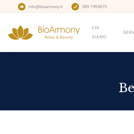
info@bioarmony.it
389 7959875
CHI
SERV
SIAMO
Be